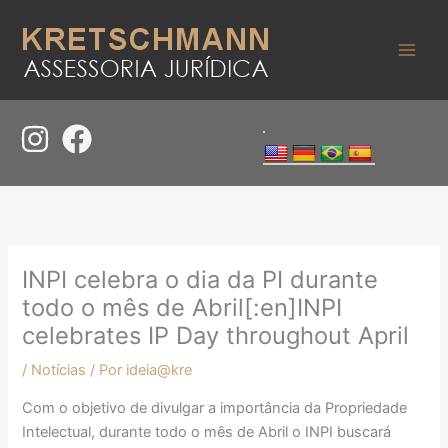
Ir
para
o
conteúdo
INPI celebra o dia da PI durante
todo o mês de Abril[:en]INPI
celebrates IP Day throughout April
/
Notícias
/ Por
ideia@kre
Com o objetivo de divulgar a importância da Propriedade
Intelectual, durante todo o mês de Abril o INPI buscará