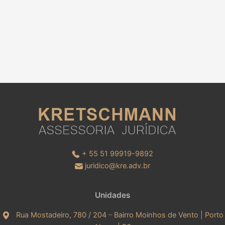
+ 55 51 99919-9892
juridico@kre.adv.br
Unidades
Rua Mostadeiro, 780 / 204
–
Bairro Moinhos de Vento | Porto