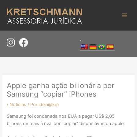
Ir
para
o
conteúdo
Apple ganha ação bilionária por
Samsung “copiar” iPhones
/
Notícias
/ Por
ideia@kre
Samsung foi condenada nos EUA a pagar US$ 2,05
bilhões de reais à rival por “copiar” dispositivos da apple.