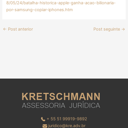
8/05/24/batalha-historica-apple-ganha-acao-bilionaria-
por-samsung-copiar-iphones.htm
←
Post anterior
Post seguinte
→
+ 55 51 99919-9892
juridico@kre.adv.br