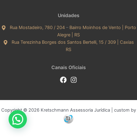
Unidades
Rua Mostadeiro, 780 / 204
–
Bairro Moinhos de Vento | Porto
Alegre | RS
Rua Terezinha Borges dos Santos Bertelli, 15 / 309 | Caxias
RS
Canais Oficiais
Copyright © 2026 Kretschmann Assessoria Jurídica | custom by